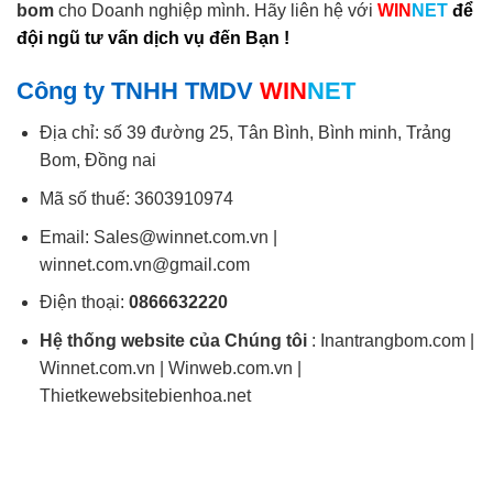
bom
cho Doanh nghiệp mình. Hãy liên hệ với
WIN
NET
để
đội ngũ tư vấn dịch vụ đến Bạn !
Công ty TNHH TMDV
WIN
NET
Địa chỉ: số 39 đường 25, Tân Bình, Bình minh, Trảng
Bom, Đồng nai
Mã số thuế: 3603910974
Email: Sales@winnet.com.vn |
winnet.com.vn@gmail.com
Điện thoại:
0866632220
Hệ thống website của Chúng tôi
: Inantrangbom.com |
Winnet.com.vn | Winweb.com.vn |
Thietkewebsitebienhoa.net