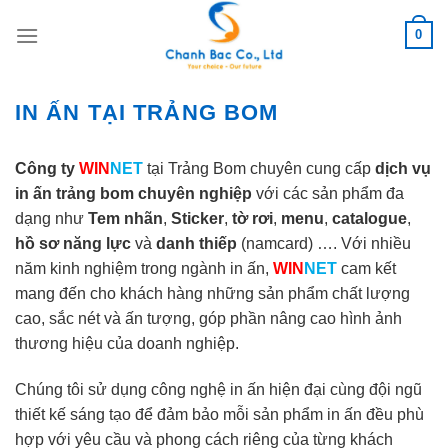
Skip
0
to
content
IN ẤN TẠI TRẢNG BOM
Công ty
WIN
NET
tại Trảng Bom chuyên cung cấp
dịch vụ
in ấn trảng bom chuyên nghiệp
với các sản phẩm đa
dạng như
Tem nhãn
,
Sticker
,
tờ rơi
,
menu
,
catalogue
,
hồ sơ năng lực
và
danh thiếp
(namcard) …. Với nhiều
năm kinh nghiệm trong ngành in ấn,
WIN
NET
cam kết
mang đến cho khách hàng những sản phẩm chất lượng
cao, sắc nét và ấn tượng, góp phần nâng cao hình ảnh
thương hiệu của doanh nghiệp.
Chúng tôi sử dụng công nghệ in ấn hiện đại cùng đội ngũ
thiết kế sáng tạo để đảm bảo mỗi sản phẩm in ấn đều phù
hợp với yêu cầu và phong cách riêng của từng khách