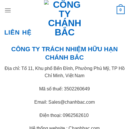
Skip
0
to
content
LIÊN HỆ
CÔNG TY TRÁCH NHIỆM HỮU HẠN
CHÁNH BẮC
Địa chỉ: Tổ 11, Khu phố Bến Đình, Phường Phú Mỹ, TP Hồ
Chí Minh, Việt Nam
Mã số thuế: 3502260649
Email: Sales@chanhbac.com
Điện thoại:
0962562610
Hệ thống website : Chanhbac.com